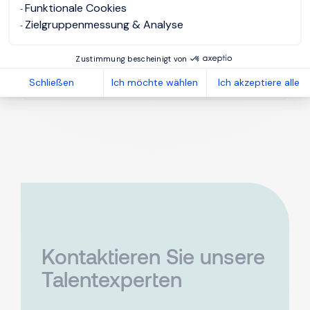
Funktionale Cookies
4,84 von 5
Zielgruppenmessung & Analyse
SEHR GUT
100%
Zustimmung bescheinigt von
12 Bewertungen
Empfehlungen
Schließen
Ich möchte wählen
Ich akzeptiere alle
Kontaktieren Sie unsere
Talentexperten