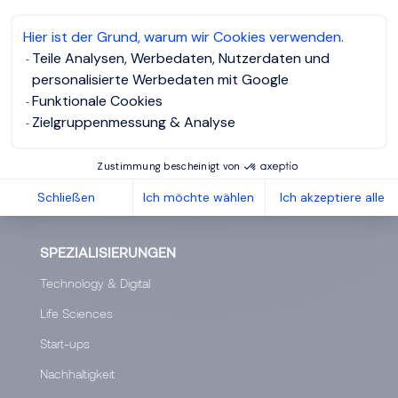
Talent Consulting
Hier ist der Grund, warum wir Cookies verwenden.
HR-LÖSUNGEN
Teile Analysen, Werbedaten, Nutzerdaten und
personalisierte Werbedaten mit Google
Assessment
Funktionale Cookies
Entwicklung von Führungskräften
Zielgruppenmessung & Analyse
Onboarding
Zustimmung bescheinigt von
Coaching
Schließen
Ich möchte wählen
Ich akzeptiere alle
Outplacement
SPEZIALISIERUNGEN
Technology & Digital
Life Sciences
Start-ups
Nachhaltigkeit