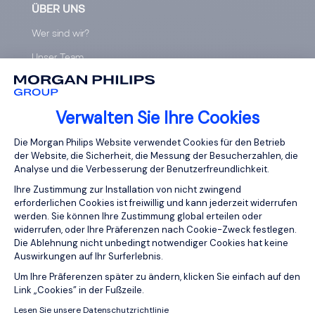
ÜBER UNS
Wer sind wir?
Unser Team
Standorte weltweit
Insights
Verwalten Sie Ihre Cookies
Club 5000
Einwilligungsmanagementplattform: Pa
Die Morgan Philips Website verwendet Cookies für den Betrieb
Seien Sie dabei
der Website, die Sicherheit, die Messung der Besucherzahlen, die
Analyse und die Verbesserung der Benutzerfreundlichkeit.
Gehaltsvergleich-tool
Ihre Zustimmung zur Installation von nicht zwingend
Diversität & Inklusion
erforderlichen Cookies ist freiwillig und kann jederzeit widerrufen
werden. Sie können Ihre Zustimmung global erteilen oder
widerrufen, oder Ihre Präferenzen nach Cookie-Zweck festlegen.
DIENSTLEISTUNGEN
Die Ablehnung nicht unbedingt notwendiger Cookies hat keine
Auswirkungen auf Ihr Surferlebnis.
Executive Search
Axeptio consent
Um Ihre Prâferenzen später zu ändern, klicken Sie einfach auf den
Spezialisierte Personalberatung
Link „Cookies” in der Fußzeile.
Interim Management
Lesen Sie unsere Datenschutzrichtlinie