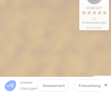
SEHR GUT
12
Kundenbewertungen
Kundenbewertungen und Erfahrungen zu
Authentizität
Morgan Philips Talent Consulting
SEHR GUT
%
100
Empfehlungen auf
ProvenExpert.com
5,00
/
4,84
12
Bewertungen auf ProvenExpert.com
Unsere
Blick aufs ProvenExpert-Profil werfen
×
Assessment
Entwicklung
Lösungen
07.05.2026
Morgan Philips Talent Consulting in