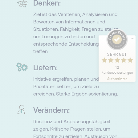
Denken:
Ziel ist das Verstehen, Analysieren und
Bewerten von Informationen und
Situationen. Fähigkeit, Fragen zu stellen,
um Lösungen zu finden und
entsprechende Entscheidungen zu
treffen.
SEHR GUT
Liefern:
12
Kundenbewertungen
Kundenbewertungen und Erfahrungen zu
Initiative ergreifen, planen und
Authentizität
Morgan Philips Talent Consulting
Prioritäten setzen, um Ziele zu
erreichen. Starke Ergebnisorientierung.
SEHR GUT
%
100
Empfehlungen auf
Verändern:
ProvenExpert.com
5,00
/
4,84
Resilienz und Anpassungsfähigkeit
12
zeigen. Kritische Fragen stellen, um
Bewertungen auf ProvenExpert.com
Fortschritte zu erzielen. Austausch von