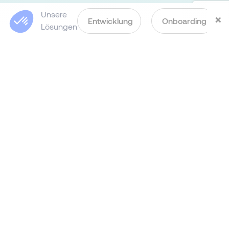
Ideen und Innovationen zur
Unsere
Blick aufs ProvenExpert-Profil werfen
×
Entwicklung
Onboarding
Verbesserung der Arbeitsmethoden.
Lösungen
07.05.2026
Inspirieren:
Als Vorbild agieren, ermutigen und
motivieren. Unterstützung bieten,
andere anleiten und fördern.
Engagieren:
Zusammenarbeit und Kooperation
durch den Aufbau produktiver
Arbeitsbeziehungen fördern. Effektive
Kommunikation und Einflussnahme,
gekoppelt mit Zuhören und
Einfühlungsvermögen.
Agility: