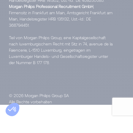
Handelsregister HRB 141302, Ust.-Id.: DE 459250585.
Morgan Philips Professional Recruitment GmbH
,
Firmensitz in Frankfurt am Main, Amtsgericht Frankfurt am
Main, Handelsregister HRB 135132, Ust.-Id.: DE
368794451.
Teil von Morgan Philips Group, eine Kapitalgesellschaft
nach luxemburgischem Recht mit Sitz in 74, avenue de la
Faïencerie, L-1510 Luxemburg, eingetragen im
Luxemburger Handels- und Gesellschaftsregister unter
der Nummer B 177 178.
© 2026 Morgan Philips Group SA
Alle Rechte vorbehalten