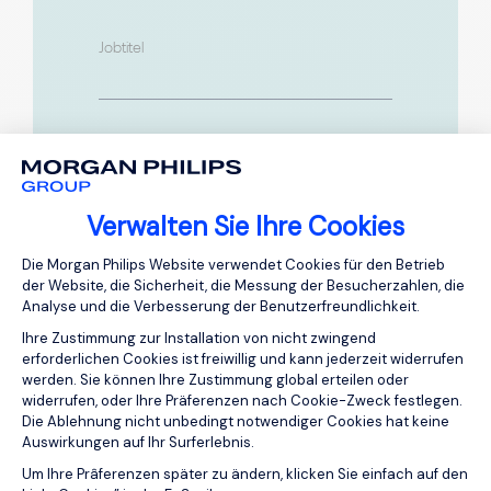
Jobtitel
Wie können wir helfen?
Verwalten Sie Ihre Cookies
Einwilligungsmanagementplattform: Pa
Die Morgan Philips Website verwendet Cookies für den Betrieb
der Website, die Sicherheit, die Messung der Besucherzahlen, die
Für Kandidaten: Wenn Sie auf der
Analyse und die Verbesserung der Benutzerfreundlichkeit.
Suche nach einer neuen Stelle sind,
Ihre Zustimmung zur Installation von nicht zwingend
senden Sie uns bitte Ihren Lebenslauf
erforderlichen Cookies ist freiwillig und kann jederzeit widerrufen
über das Formular
Lebenslauf senden
.
werden. Sie können Ihre Zustimmung global erteilen oder
widerrufen, oder Ihre Präferenzen nach Cookie-Zweck festlegen.
Die Ablehnung nicht unbedingt notwendiger Cookies hat keine
Auswirkungen auf Ihr Surferlebnis.
Die durch das Absenden dieses
Axeptio consent
Um Ihre Prâferenzen später zu ändern, klicken Sie einfach auf den
Formulars bereitgestellten Details werden